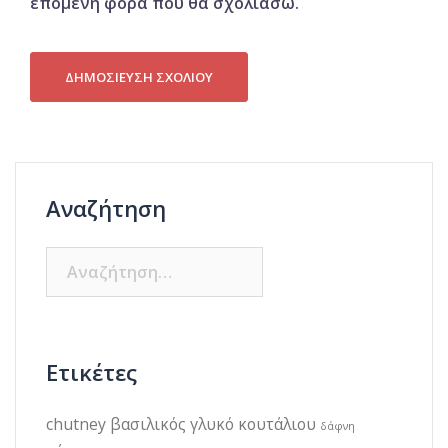
επόμενη φορά που θα σχολιάσω.
Αναζήτηση
Αναζήτηση
για:
Ετικέτες
chutney
βασιλικός
γλυκό κουτάλιου
δάφνη