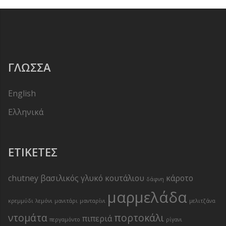
ΓΛΏΣΣΑ
English
Ελληνικά
ΕΤΙΚΈΤΕΣ
chutney
βασιλικός
γλυκό κουτάλιου
κάροτο
δάφνη
μαρμελάδα
κρεμμύδι
λεμόνι
μανιτάρι
μανταρίνι
μελιτζάνα
ντομάτα
πορτοκάλι
πιπεριά
περγαμόντο
ρίγανι