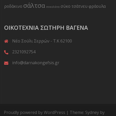
σάλτσα
ροδάκινο
σύκο
τσάτνευ
φράουλα
σοκολάτα
ΟΙΚΟΤΕΧΝΊΑ ΣΩΤΉΡΗ ΒΑΓΕΝΆ
Νέο Σούλι Σερρών - Τ.Κ 62100
2321092754
info@darnakongefsis.gr
Proudly powered by WordPress
|
Theme:
Sydney
by