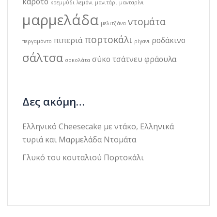
κάροτο
κρεμμύδι
λεμόνι
μανιτάρι
μανταρίνι
μαρμελάδα
ντομάτα
μελιτζάνα
πορτοκάλι
πιπεριά
ροδάκινο
περγαμόντο
ρίγανι
σάλτσα
σύκο
τσάτνευ
φράουλα
σοκολάτα
Δες ακόμη…
Ελληνικό Cheesecake με ντάκο, Ελληνικά
τυριά και Μαρμελάδα Ντομάτα
Γλυκό του κουταλιού Πορτοκάλι